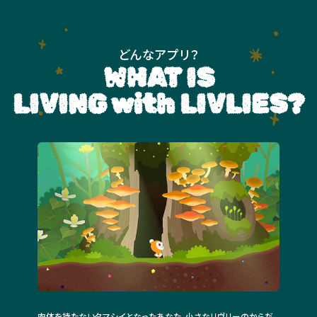
どんなアプリ？
WHAT IS
LIVING with LIVLIES?
WHAT WORLD AWAITS?
どんな世界？
肉体を持たないタマシイとなったあなた。小さなリヴリーのからだ