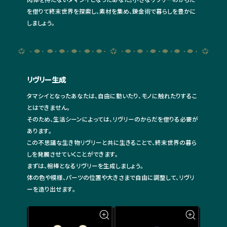
を借りて終末世界を探索し、素材を集め、錬金術で暮らしを豊かに
しましょう。
SHARE & SEND YOUR
リヴリー生成
VOICE
タマシイとなったあなたは、自由に動いたり、モノに触れたりするこ
メッセージを届けよう
とはできません。
そのため、生活シーンによっては、リヴリーのからだを借りる必要が
あります。
この不思議な生き物リヴリーと共に生きることで、終末世界の暮ら
しを発展させていくことができます。
まずは、相棒となるリヴリーを生成しましょう。
体の色や模様、パーツの位置や大きさまで自由に調整して、リヴリ
OTHERS
ーを造り出せます。
その他